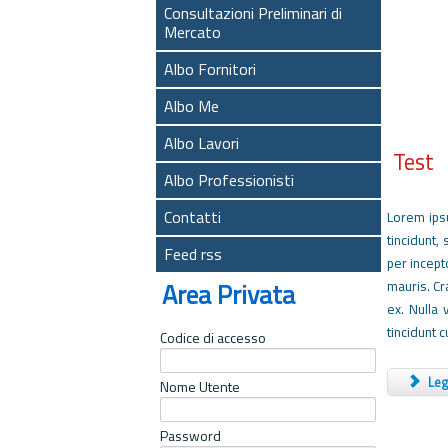
Consultazioni Preliminari di
Mercato
Albo Fornitori
Albo Me
Albo Lavori
Test
Albo Professionisti
Contatti
Lorem ipsu
tincidunt,
Feed rss
per incept
Area Privata
mauris. Cr
ex. Nulla
tincidunt 
Codice di accesso
Legg
Nome Utente
Password