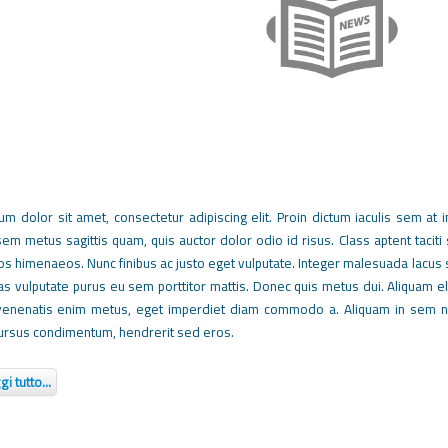
m dolor sit amet, consectetur adipiscing elit. Proin dictum iaculis sem at 
 sem metus sagittis quam, quis auctor dolor odio id risus. Class aptent taciti
os himenaeos. Nunc finibus ac justo eget vulputate. Integer malesuada lacus s
as vulputate purus eu sem porttitor mattis. Donec quis metus dui. Aliquam eli
 venenatis enim metus, eget imperdiet diam commodo a. Aliquam in sem nec
cursus condimentum, hendrerit sed eros.
i tutto...