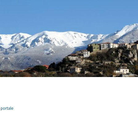
|
|
|
l portale