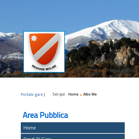
|
|
|
Sei qui:
Portale gare
|
Home
Albo Me
Area Pubblica
Home
Bandi Di Gara