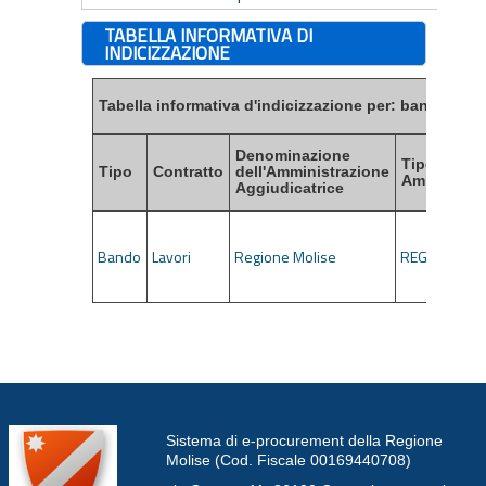
TABELLA INFORMATIVA DI
INDICIZZAZIONE
Tabella informativa d'indicizzazione per: bandi, esiti
Denominazione
Tipo di
Tipo
Contratto
dell'Amministrazione
Amministra
Aggiudicatrice
Bando
Lavori
Regione Molise
REGIONI
Sistema di e-procurement della Regione
Molise (Cod. Fiscale 00169440708)