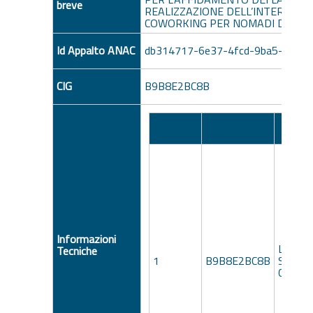
breve
REALIZZAZIONE DELL’INTERVENTO
COWORKING PER NOMADI DIGITAL
Id Appalto ANAC
db314717-6e37-4fcd-9ba5-a792
CIG
B9B8E2BC8B
Numero
Descri
CIG
Lotto
Lot
Informazioni
LAVOR
Tecniche
1
B9B8E2BC8B
SPAZI
COWOR