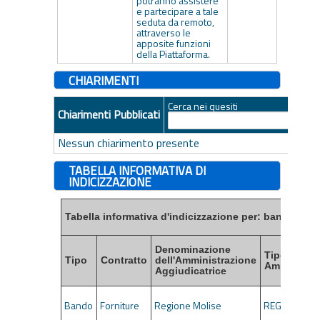
potranno assistere
e partecipare a tale
seduta da remoto,
attraverso le
apposite funzioni
della Piattaforma.
CHIARIMENTI
Cerca nei quesiti
Chiarimenti Pubblicati
Nessun chiarimento presente
TABELLA INFORMATIVA DI
INDICIZZAZIONE
Tabella informativa d'indicizzazione per: bandi, esiti
Denominazione
Tipo di
Tipo
Contratto
dell'Amministrazione
Amministra
Aggiudicatrice
Bando
Forniture
Regione Molise
REGIONI