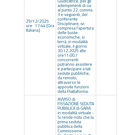
Giudicatrice, per gli
adempimenti di cui
al punto 22, comma
3 e seguenti, del
conferente
29/12/2025
Disciplinare, ivi
ore 17:44 [Ora
compresa l'apertura
Italiana]
delle buste
economiche, si
terrà, in modalità
virtuale, il giorno
30.12.2025 alle
ore11:00. I
concorrenti
potranno assistere
e partecipare a tali
sedute pubbliche,
da remoto,
attraverso le
apposite funzioni
della Piattaforma.
AVVISO di
FISSAZIONE SEDUTA
PUBBLICA di GARA
in modalità virtuale -
Si rende noto che la
prima seduta
pubblica della
Commissione