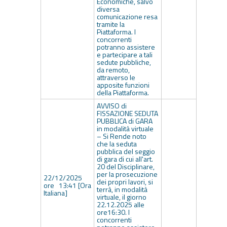
Economiche, salvo
diversa
comunicazione resa
tramite la
Piattaforma. I
concorrenti
potranno assistere
e partecipare a tali
sedute pubbliche,
da remoto,
attraverso le
apposite funzioni
della Piattaforma.
AVVISO di
FISSAZIONE SEDUTA
PUBBLICA di GARA
in modalità virtuale
– Si Rende noto
che la seduta
pubblica del seggio
di gara di cui all'art.
20 del Disciplinare,
per la prosecuzione
22/12/2025
dei propri lavori, si
ore 13:41 [Ora
terrà, in modalità
Italiana]
virtuale, il giorno
22.12.2025 alle
ore16:30. I
concorrenti