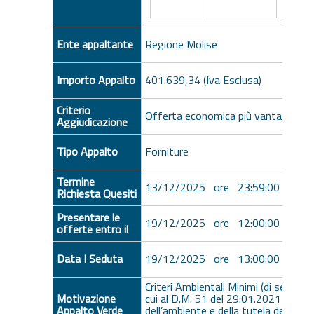
Ente appaltante
Regione Molise
Importo Appalto
401.639,34 (Iva Esclusa)
Criterio
Offerta economica più vantaggiosa
Aggiudicazione
Tipo Appalto
Forniture
Termine
13/12/2025 ore 23:59:00 [Ora Ita
Richiesta Quesiti
Presentare le
19/12/2025 ore 12:00:00 [Ora Ita
offerte entro il
Data I Seduta
19/12/2025 ore 13:00:00 [Ora Ita
Criteri Ambientali Minimi (di seguito
Motivazione
cui al D.M. 51 del 29.01.2021 del Mi
Appalto Verde
dell’ambiente e della tutela del terri