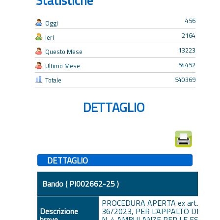
Statistiche
456
Oggi
2164
Ieri
13223
Questo Mese
54452
Ultimo Mese
540369
Totale
DETTAGLIO
DETTAGLIO
Bando ( PI002662-25 )
PROCEDURA APERTA ex art. 71 del 
Descrizione
36/2023, PER L’APPALTO DELLA 
breve
N. 4 AMBULANZE PER LE ESIGENZ