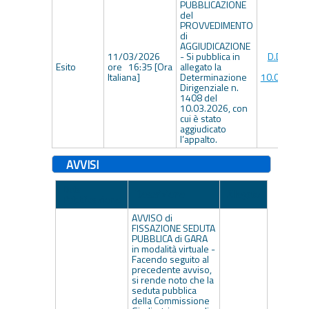
PUBBLICAZIONE
del
PROVVEDIMENTO
di
AGGIUDICAZIONE
11/03/2026
- Si pubblica in
D.D. n. 1
Esito
ore 16:35 [Ora
allegato la
del
Italiana]
Determinazione
10.03.2026
Dirigenziale n.
1408 del
10.03.2026, con
cui è stato
aggiudicato
l’appalto.
AVVISI
Data
Descrizione
Allegato
Pubblicazione
AVVISO di
FISSAZIONE SEDUTA
PUBBLICA di GARA
in modalità virtuale -
Facendo seguito al
precedente avviso,
si rende noto che la
seduta pubblica
della Commissione