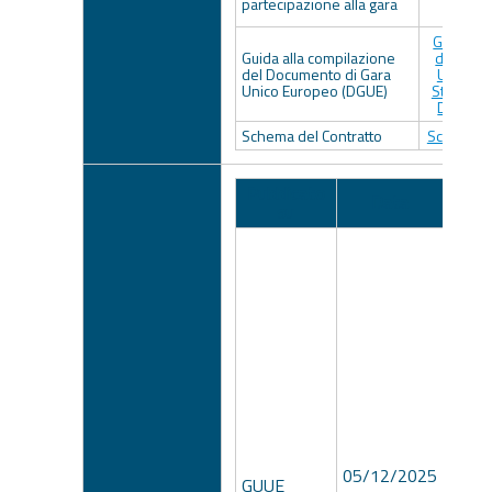
partecipazione alla gara
g
Guida al
Guida alla compilazione
del Doc
del Documento di Gara
Unico E
Unico Europeo (DGUE)
Strutturat
D.Lgs. 
Schema del Contratto
Schema de
Pubblicato
Data
N
su
05/12/2025
GUUE
8106