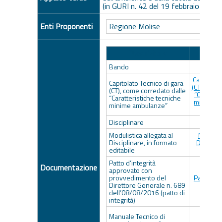
(in GURI n. 42 del 19 febbraio 2021
Enti Proponenti
Regione Molise
Descrizione
A
Bando
Ba
Capitolato
Capitolato Tecnico di gara
(CT), come
(CT), come corredato dalle
“Caratter
“Caratteristiche tecniche
minime a
minime ambulanze”
B963
Disciplinare
Disci
Modulistica allegata al
Modulist
Disciplinare, in formato
Disciplin
editabile
edit
Patto d’integrità
Documentazione
approvato con
provvedimento del
Patto di i
Direttore Generale n. 689
n. 68
dell’08/08/2016 (patto di
integrità)
Manual
Manuale Tecnico di
partec