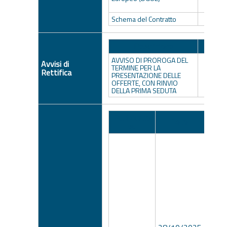
3
Schema del Contratto
Schema 
Descrizione
AVVISO DI PROROGA DEL
AVVISO
Avvisi di
TERMINE PER LA
TE
Rettifica
PRESENTAZIONE DELLE
PRESE
OFFERTE, CON RINVIO
OFFER
DELLA PRIMA SEDUTA
DELLA 
Pubblicato
Data
N
su