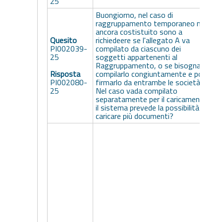
25
Buongiorno, nel caso di
I
raggruppamento temporaneo non
p
ancora costistuito sono a
s
Quesito
richiedeere se l'allegato A va
p
PI002039-
compilato da ciascuno dei
R
25
soggetti appartenenti al
c
Raggruppamento, o se bisogna
d
Risposta
compilarlo congiuntamente e poi
i
PI002080-
firmarlo da entrambe le società.
o
25
Nel caso vada compilato
d
separatamente per il caricamento
a
il sistema prevede la possibilità di
s
caricare più documenti?
a