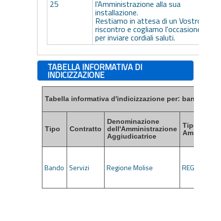
25
l'Amministrazione alla sua
installazione.
Restiamo in attesa di un Vostro
riscontro e cogliamo l'occasione
per inviare cordiali saluti.
TABELLA INFORMATIVA DI
INDICIZZAZIONE
Tabella informativa d'indicizzazione per: bandi, esiti
Denominazione
Tipo di
Tipo
Contratto
dell'Amministrazione
Amministra
Aggiudicatrice
Bando
Servizi
Regione Molise
REGIONI