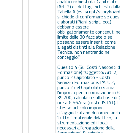
analitici richiesti dal Capitolato
(Art. 2) e i dettagli richiesti dalla
Tabella A (es. script/storyboard),
si chiede di confermare se questi
elaborati (Piani, script, ecc.)
debbano essere
obbligatoriamente contenuti nel
limite delle 30 facciate o se
possano essere inseriti come
allegati distinti alla Relazione
Tecnica, non rientrando nel
conteggio."
Quesito 4 (Sui Costi Nascosti della
Formazione) "Oggetto: Art. 2,
punto 2 Capitolato - Costi
Servizio Formazione. L'Art. 2,
punto 2 del Capitolato stima
l'importo per la formazione in €
39.200, calcolato sulla base di 700
ore a € 56/ora (costo ISTAT). Lo
stesso articolo impone
all'aggiudicatario di fornire anche
'tutto il materiale didattico, la
strumentazione ed i locali
necessari all'erogazione della
formazione'. Si chiede di