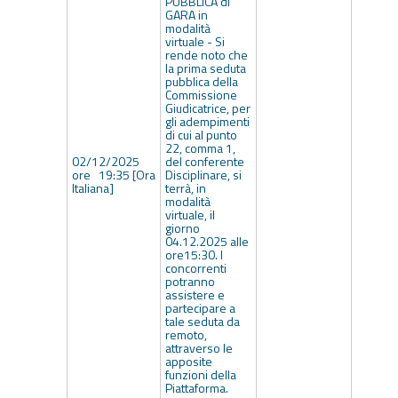
PUBBLICA di
GARA in
modalità
virtuale - Si
rende noto che
la prima seduta
pubblica della
Commissione
Giudicatrice, per
gli adempimenti
di cui al punto
22, comma 1,
02/12/2025
del conferente
ore 19:35 [Ora
Disciplinare, si
Italiana]
terrà, in
modalità
virtuale, il
giorno
04.12.2025 alle
ore15:30. I
concorrenti
potranno
assistere e
partecipare a
tale seduta da
remoto,
attraverso le
apposite
funzioni della
Piattaforma.