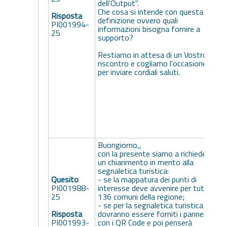
dell’Output".
Che cosa si intende con questa
Risposta
definizione ovvero quali
PI001994-
informazioni bisogna fornire a
25
supporto?
Restiamo in attesa di un Vostro
riscontro e cogliamo l'occasione
per inviare cordiali saluti.
Buongiorno,,
con la presente siamo a richiedere
un chiarimento in merito alla
segnaletica turistica:
Quesito
- se la mappatura dei punti di
L
PI001988-
interesse deve avvenire per tutti e
t
25
136 comuni della regione;
(
- se per la segnaletica turistica
c
Risposta
dovranno essere forniti i pannelli
L
PI001993-
con i QR Code e poi penserà
f