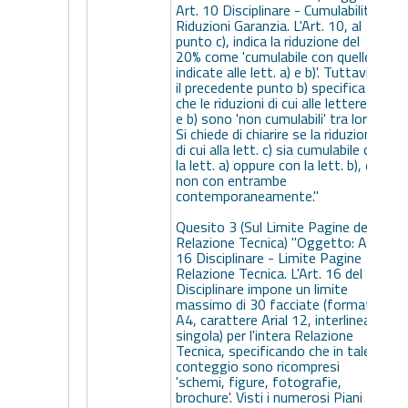
Art. 10 Disciplinare - Cumulabilità
Riduzioni Garanzia. L'Art. 10, al
punto c), indica la riduzione del
20% come 'cumulabile con quelle
indicate alle lett. a) e b)'. Tuttavia,
il precedente punto b) specifica
che le riduzioni di cui alle lettere a)
e b) sono 'non cumulabili' tra loro.
Si chiede di chiarire se la riduzione
di cui alla lett. c) sia cumulabile con
la lett. a) oppure con la lett. b), e
q
non con entrambe
contemporaneamente."
Quesito 3 (Sul Limite Pagine della
Relazione Tecnica) "Oggetto: Art.
16 Disciplinare - Limite Pagine
Relazione Tecnica. L'Art. 16 del
Disciplinare impone un limite
massimo di 30 facciate (formato
a
A4, carattere Arial 12, interlinea
e
singola) per l'intera Relazione
Tecnica, specificando che in tale
conteggio sono ricompresi
'schemi, figure, fotografie,
brochure'. Visti i numerosi Piani