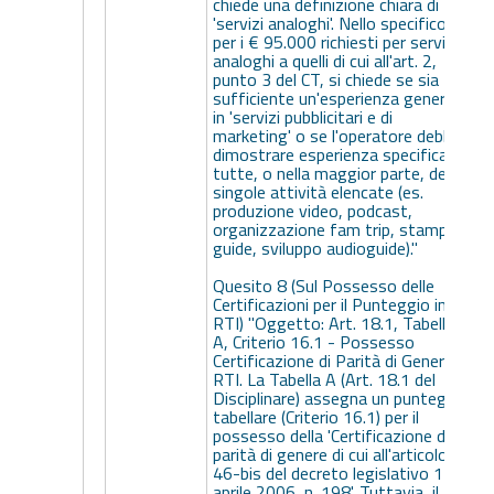
chiede una definizione chiara di
'servizi analoghi'. Nello specifico,
per i € 95.000 richiesti per servizi
analoghi a quelli di cui all'art. 2,
punto 3 del CT, si chiede se sia
sufficiente un'esperienza generica
i
in 'servizi pubblicitari e di
marketing' o se l'operatore debba
dimostrare esperienza specifica in
tutte, o nella maggior parte, delle
singole attività elencate (es.
produzione video, podcast,
organizzazione fam trip, stampa
guide, sviluppo audioguide)."
Quesito 8 (Sul Possesso delle
Certificazioni per il Punteggio in
RTI) "Oggetto: Art. 18.1, Tabella
A, Criterio 16.1 - Possesso
Certificazione di Parità di Genere in
RTI. La Tabella A (Art. 18.1 del
Disciplinare) assegna un punteggio
tabellare (Criterio 16.1) per il
possesso della 'Certificazione di
parità di genere di cui all'articolo
46-bis del decreto legislativo 11
aprile 2006, n. 198'. Tuttavia, il