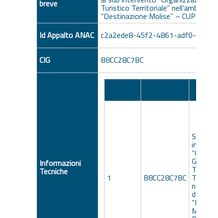
breve
Turistico Territoriale” nell’ambito de
“Destinazione Molise” – CUP D1
Id Appalto ANAC
c2a2ede8-45f2-4861-adf0-1f61
CIG
B8CC28C7BC
Numero
CIG
Descri
Lotto
Servizi d
interve
“Organi
Gestion
Informazioni
Turistic
Tecniche
1
B8CC28C7BC
Territor
nell’amb
dell’int
“Destin
Molise”