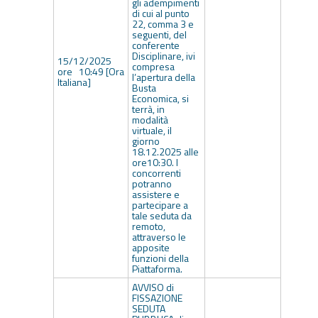
gli adempimenti
di cui al punto
22, comma 3 e
seguenti, del
conferente
Disciplinare, ivi
15/12/2025
compresa
ore 10:49 [Ora
l’apertura della
Italiana]
Busta
Economica, si
terrà, in
modalità
virtuale, il
giorno
18.12.2025 alle
ore10:30. I
concorrenti
potranno
assistere e
partecipare a
tale seduta da
remoto,
attraverso le
apposite
funzioni della
Piattaforma.
AVVISO di
FISSAZIONE
SEDUTA