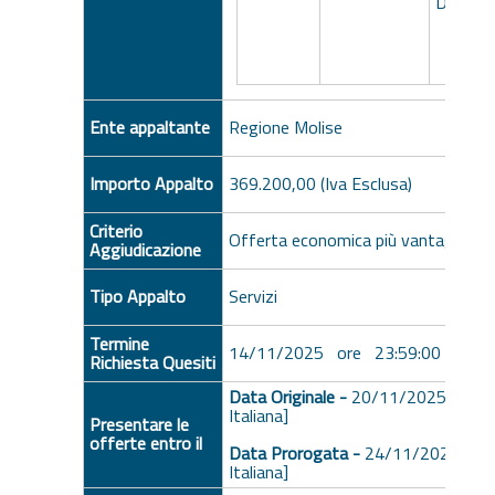
D11H2
Ente appaltante
Regione Molise
Importo Appalto
369.200,00 (Iva Esclusa)
Criterio
Offerta economica più vantaggiosa
Aggiudicazione
Tipo Appalto
Servizi
Termine
14/11/2025 ore 23:59:00 [Ora Ita
Richiesta Quesiti
Data Originale -
20/11/2025 ore 1
Italiana]
Presentare le
offerte entro il
Data Prorogata -
24/11/2025 ore
Italiana]