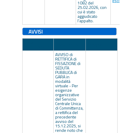
esclusione.
1082 del
25.02.2026, con
cui è stato
aggiudicato
l’appalto.
AVVISI
Data
Descrizione
Allegato
Pubblicazione
AVVISO di
RETTIFICA di
FISSAZIONE di
SEDUTA
PUBBLICA di
GARA in
modalità
virtuale - Per
esigenze
organizzative
del Servizio
Centrale Unica
di Committenza,
a rettifica del
precedente
avviso del
15.12.2025, si
rende noto che