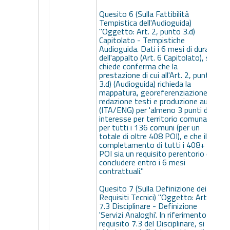
Quesito 6 (Sulla Fattibilità
Tempistica dell'Audioguida)
"Oggetto: Art. 2, punto 3.d)
Capitolato - Tempistiche
Audioguida. Dati i 6 mesi di durata
dell'appalto (Art. 6 Capitolato), si
chiede conferma che la
C
prestazione di cui all'Art. 2, punto
3.d) (Audioguida) richieda la
mappatura, georeferenziazione,
redazione testi e produzione audio
(ITA/ENG) per 'almeno 3 punti di
interesse per territorio comunale',
per tutti i 136 comuni (per un
totale di oltre 408 POI), e che il
completamento di tutti i 408+
POI sia un requisito perentorio da
concludere entro i 6 mesi
contrattuali."
Quesito 7 (Sulla Definizione dei
Requisiti Tecnici) "Oggetto: Art.
7.3 Disciplinare - Definizione
'Servizi Analoghi'. In riferimento al
a
requisito 7.3 del Disciplinare, si