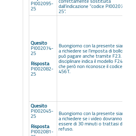
correttamente sostituita
PI002095-
dall’indicazione “codice PI002079-
25
25”.
S
m
a
d
a
Quesito
Buongiorno con la presente siamo
p
PI002074-
a richiedere se l'imposta di bollo si
l
25
può pagare anche tramite F23. Il
l
disciplinare indica il modello F24
l
Risposta
che però non riconosce il codice
S
PI002082-
456T.
a
25
16
al
ne
o
c
Quesito
PI002045-
Buongiorno con la presente siamo
25
S
a richiedere se i video dovranno
G
essere di 30 minuti o trattasi di un
Risposta
d
refuso.
PI002081-