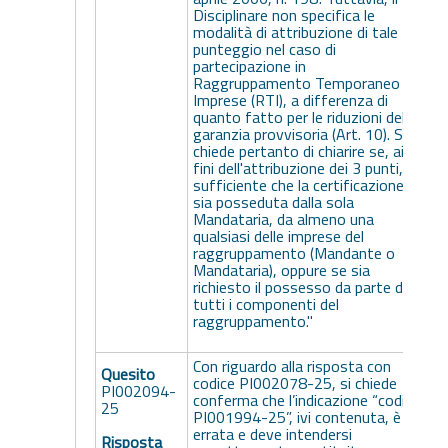
Disciplinare non specifica le
modalità di attribuzione di tale
punteggio nel caso di
partecipazione in
Raggruppamento Temporaneo di
Imprese (RTI), a differenza di
quanto fatto per le riduzioni della
garanzia provvisoria (Art. 10). Si
d
chiede pertanto di chiarire se, ai
fini dell'attribuzione dei 3 punti, sia
sufficiente che la certificazione
sia posseduta dalla sola
Mandataria, da almeno una
qualsiasi delle imprese del
raggruppamento (Mandante o
Mandataria), oppure se sia
richiesto il possesso da parte di
tutti i componenti del
raggruppamento."
Con riguardo alla risposta con
Quesito
codice PI002078-25, si chiede
PI002094-
conferma che l’indicazione “codice
25
PI001994-25”, ivi contenuta, è
errata e deve intendersi
Risposta