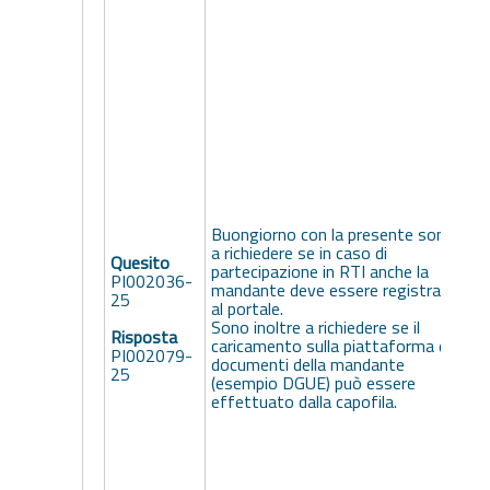
i
Buongiorno con la presente sono
a richiedere se in caso di
Quesito
partecipazione in RTI anche la
PI002036-
mandante deve essere registrata
25
al portale.
Sono inoltre a richiedere se il
Risposta
caricamento sulla piattaforma dei
PI002079-
documenti della mandante
25
(esempio DGUE) può essere
effettuato dalla capofila.