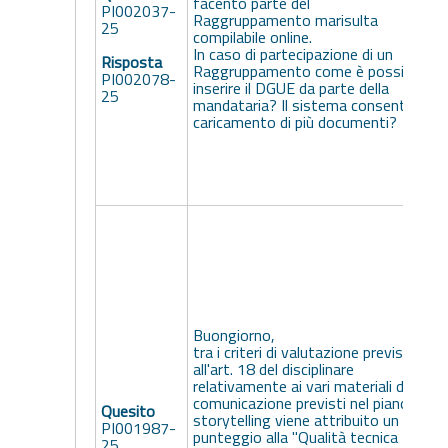
facento parte del
PI002037-
Raggruppamento marisulta
25
compilabile online.
In caso di partecipazione di un
Risposta
Raggruppamento come è possibile
PI002078-
inserire il DGUE da parte della
25
mandataria? Il sistema consente il
caricamento di più documenti?
L
i
e
r
"
r
t
Buongiorno,
A
tra i criteri di valutazione previsti
all'art. 18 del disciplinare
relativamente ai vari materiali di
comunicazione previsti nel piano di
Quesito
storytelling viene attribuito un
PI001987-
punteggio alla "Qualità tecnica
25