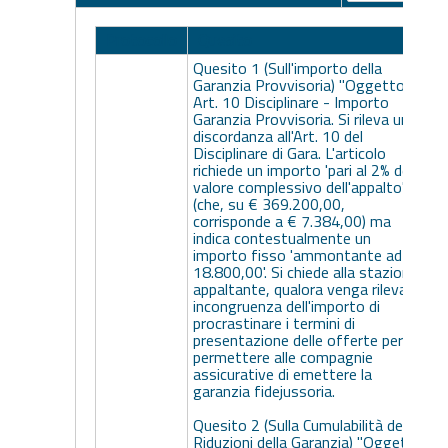
Protocollo
Quesito
Quesito 1 (Sull'importo della
Garanzia Provvisoria) "Oggetto:
Art. 10 Disciplinare - Importo
Garanzia Provvisoria. Si rileva una
discordanza all'Art. 10 del
Disciplinare di Gara. L'articolo
richiede un importo 'pari al 2% del
valore complessivo dell'appalto'
(che, su € 369.200,00,
corrisponde a € 7.384,00) ma
indica contestualmente un
importo fisso 'ammontante ad €
18.800,00'. Si chiede alla stazione
appaltante, qualora venga rilevata
incongruenza dell'importo di
procrastinare i termini di
presentazione delle offerte per
permettere alle compagnie
assicurative di emettere la
garanzia fidejussoria.
Quesito 2 (Sulla Cumulabilità delle
Riduzioni della Garanzia) "Oggetto: