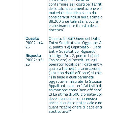
confermare se i costi per l'affitto
dei locali, la strumentazione e il
materiale didattico siano da
considerarsi inclusi nella stima di €
39.200 o se tale stima copra
esclusivamente il costo della
docenza."
v
Quesito
Quesito 5 (Sull'Onere del Data
PI002114-
Entry Sostitutivo) "Oggetto: Art.
25
2, punto 1.d) Capitolato - Data
Entry Sostitutivo. Riguardo
Risposta
l'obbligo (Art. 2, punto 1.d) del
PI002115-
Capitolato) di 'sostituirsi agli
25
operatori locali' per il data entry,
qualora l'attività di animazione
(1.b) 'non risulti efficace', si chiede:
1) In base a quali parametri
oggettivi e misurabili la Stazione
Appaltante valuterà l'attività di
animazione come 'non efficace'?
2) La stima di 500 giornate/uomo
deve intendersi comprensiva
anche di questo potenziale e non
quantificabile onere di data entry
sostitutivo?"