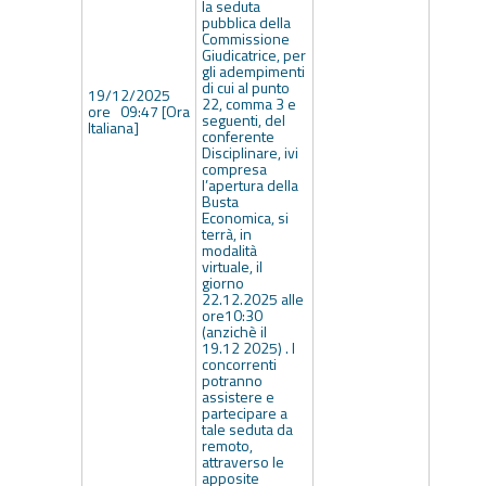
la seduta
pubblica della
Commissione
Giudicatrice, per
gli adempimenti
di cui al punto
19/12/2025
22, comma 3 e
ore 09:47 [Ora
seguenti, del
Italiana]
conferente
Disciplinare, ivi
compresa
l’apertura della
Busta
Economica, si
terrà, in
modalità
virtuale, il
giorno
22.12.2025 alle
ore10:30
(anzichè il
19.12 2025) . I
concorrenti
potranno
assistere e
partecipare a
tale seduta da
remoto,
attraverso le
apposite