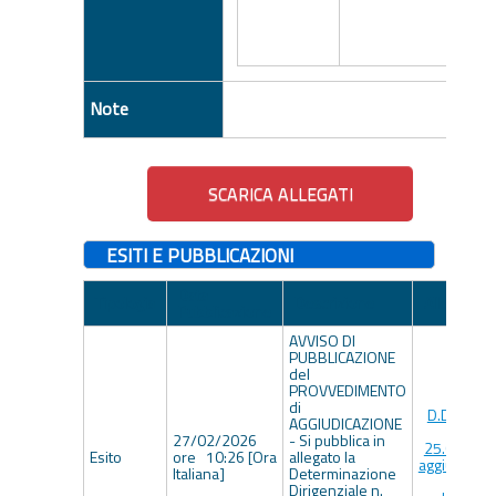
Note
ESITI E PUBBLICAZIONI
Data
Tipologia
Descrizione
Allegato
Pubblicazione
AVVISO DI
PUBBLICAZIONE
del
PROVVEDIMENTO
di
D.D. n. 10
AGGIUDICAZIONE
del
27/02/2026
- Si pubblica in
25.02.202
Esito
ore 10:26 [Ora
allegato la
aggiudicazi
Italiana]
Determinazione
-
Dirigenziale n.