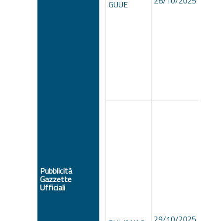
28/10/2025
GUUE
7104
Pubblicità
Gazzette
Ufficiali
a020
29/10/2025
afad-