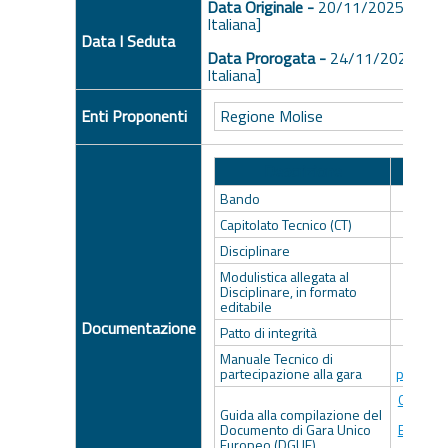
Data Originale -
20/11/2025 ore 1
Italiana]
Data I Seduta
Data Prorogata -
24/11/2025 ore
Italiana]
Enti Proponenti
Regione Molise
Descrizione
Bando
Capitolato Tecnico (CT)
Capit
Disciplinare
Di
Modulistica allegata al
Moduli
Disciplinare, in formato
Discip
editabile
e
Documentazione
Patto di integrità
Patto
Manuale Tecnico di
Manu
partecipazione alla gara
partecip
Guida al
Guida alla compilazione del
Docume
Documento di Gara Unico
Europeo 
Europeo (DGUE)
ex art